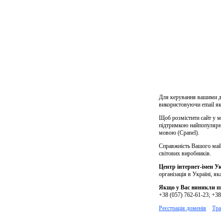
Для керування вашими до
використовуючи email як 
Щоб розмістити сайт у м
підтримкою найпопулярні
мовою (Cpanel).
Справжність Вашого майб
світових виробників.
Центр інтернет-імен У
організація в Україні, я
Якщо у Вас виникли пи
+38 (057) 762-61-23; +38
Реєстрація доменів
Тра