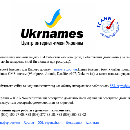
менними іменами зайдіть в «Особистий кабінет» (розділ «Керування доменами») на са
логін та пароль, який Ви вказали при реєстрації.
ережі Інтернет для Вашого домену -
замовте хостинг
.Центр інтернет-імен України пропо
ших CMS-систем (Wordpress, Joomla, Datalife, e107, Nuke та ін.), а також панеллю упра
утнього сайту та надійний захист під час обміну інформацією забезпечать
SSL сертифік
країни
– ICANN-акредитований реєстратор доменних імен, офіційний реєстратор домені
ка запустила реєстрацію доменних імен на кирилиці.
тання щодо роботи з доменом, телефонуйте:
 (095) 106-27-00; +38 (098) 377-38-58; +38 (063) 865-82-02
нсфер домена
Хостінг
SSL сертифікати
Документи
Контакти