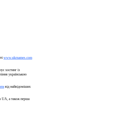
йті
www.ukrnames.com
нує хостинг із
вління українською
ати
від найвідоміших
в UA, а також перша